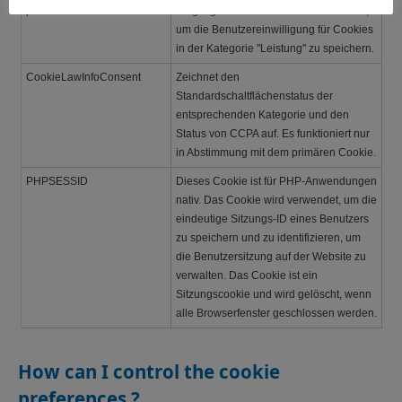
performance
Plugin gesetzte Cookie wird verwendet,
um die Benutzereinwilligung für Cookies
in der Kategorie "Leistung" zu speichern.
CookieLawInfoConsent
Zeichnet den
Standardschaltflächenstatus der
entsprechenden Kategorie und den
Status von CCPA auf. Es funktioniert nur
in Abstimmung mit dem primären Cookie.
PHPSESSID
Dieses Cookie ist für PHP-Anwendungen
nativ. Das Cookie wird verwendet, um die
eindeutige Sitzungs-ID eines Benutzers
zu speichern und zu identifizieren, um
die Benutzersitzung auf der Website zu
verwalten. Das Cookie ist ein
Sitzungscookie und wird gelöscht, wenn
alle Browserfenster geschlossen werden.
How can I control the cookie
preferences ?