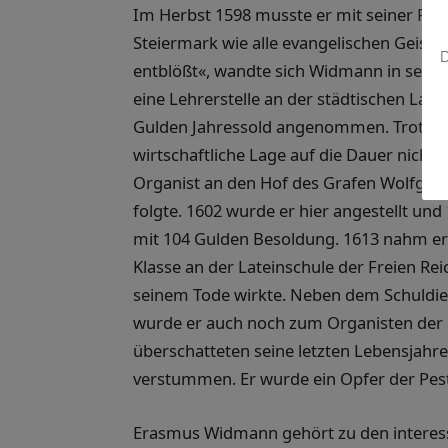
Im Herbst 1598 musste er mit seiner Fra
Steiermark wie alle evangelischen Geistl
D
entblößt«, wandte sich Widmann in seine
eine Lehrerstelle an der städtischen Lat
Gulden Jahressold angenommen. Trotz Erb
wirtschaftliche Lage auf die Dauer nicht 
Organist an den Hof des Grafen Wolfga
folgte. 1602 wurde er hier angestellt un
mit 104 Gulden Besoldung. 1613 nahm er d
Klasse an der Lateinschule der Freien Re
seinem Tode wirkte. Neben dem Schuldien
wurde er auch noch zum Organisten der St
überschatteten seine letzten Lebensjahre
verstummen. Er wurde ein Opfer der Pest
Erasmus Widmann gehört zu den interess