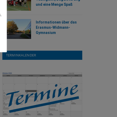
und eine Menge Spaß
s.
Informationen über das
Erasmus-Widmann-
Gymnasium
TERMINKALENDER