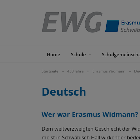
Home
Schule
Schulgemeinscha
Startseite
450 Jahre
Erasmus Widmann
De
»
»
»
Deutsch
Wer war Erasmus Widmann? (1
Dem weitverzweigten Geschlecht der Wi
meist in Schwäbisch Hall wirkender bede