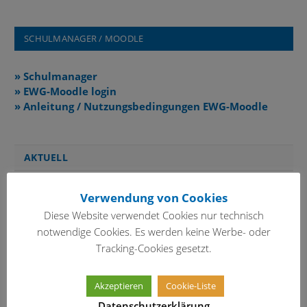
SCHULMANAGER / MOODLE
» Schulmanager
» EWG-Moodle login
» Anleitung / Nutzungsbedingungen EWG-Moodle
AKTUELL
Verwendung von Cookies
Jugend trainiert für Olympia – Berichte
von den bisherigen Wettkämpfen
Diese Website verwendet Cookies nur technisch
notwendige Cookies. Es werden keine Werbe- oder
Tracking-Cookies gesetzt.
Schülermentoren-Workshop
Akzeptieren
Cookie-Liste
Datenschutzerklärung