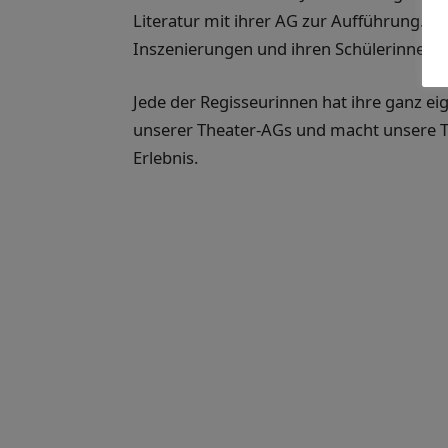
Literatur mit ihrer AG zur Aufführung. Sei
Inszenierungen und ihren Schülerinnen u
Jede der Regisseurinnen hat ihre ganz eige
unserer Theater-AGs und macht unsere 
Erlebnis.