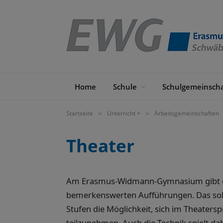
Home
Schule
Schulgemeinscha
Startseite
Unterricht +
Arbeitsgemeinschaften
»
»
Theater
Am Erasmus-Widmann-Gymnasium gibt es e
bemerkenswerten Aufführungen. Das soll 
Stufen die Möglichkeit, sich im Theaters
teilzunehmen. Auch die Technik spielt dab