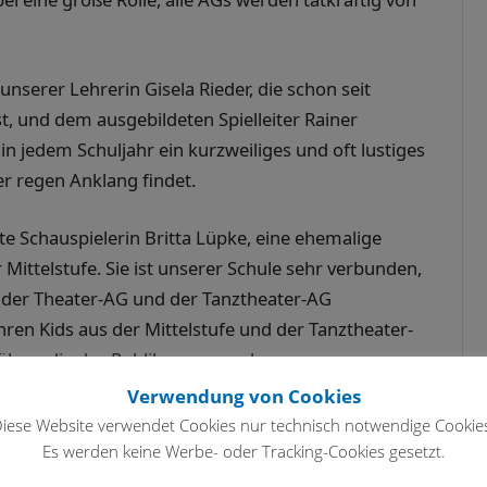
 unserer Lehrerin Gisela Rieder, die schon seit
, und dem ausgebildeten Spielleiter Rainer
n jedem Schuljahr ein kurzweiliges und oft lustiges
r regen Anklang findet.
ete Schauspielerin Britta Lüpke, eine ehemalige
 Mittelstufe. Sie ist unserer Schule sehr verbunden,
 in der Theater-AG und der Tanztheater-AG
ihren Kids aus der Mittelstufe und der Tanztheater-
Bühne, die das Publikum verzaubern.
Verwendung von Cookies
n Barbara Mühlen leitet die Theater-AG der
iese Website verwendet Cookies nur technisch notwendige Cookie
che Ausbildung absolviert und blickt auf jahrelange
Es werden keine Werbe- oder Tracking-Cookies gesetzt.
 brachte sie meist klassische Stücke der Theater-