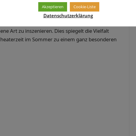
t vielen Jahren begeistert sie mit ihren
Akzeptieren
Cookie-Liste
nd Schülern aus der Oberstufe das Publikum.
Datenschutzerklärung
ne Art zu inszenieren. Dies spiegelt die Vielfalt
Theaterzeit im Sommer zu einem ganz besonderen