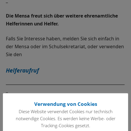
_
Die Mensa freut sich über weitere ehrenamtliche
Helferinnen und Helfer.
Falls Sie Interesse haben, melden Sie sich einfach in
der Mensa oder im Schulsekretariat, oder verwenden
Sie den
Helferaufruf
__________________________________________________________
_
Verwendung von Cookies
Wichtige Infos für die Bezahlung am Schulkiosk und
Diese Website verwendet Cookies nur technisch
Vorbestellung von Menüs:
notwendige Cookies. Es werden keine Werbe- oder
Tracking-Cookies gesetzt.
Seit dem Schuljahr 2022/23 sind sowohl die