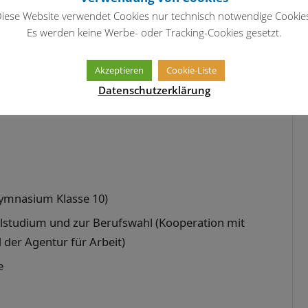
wahl in der Oberstufe
iese Website verwendet Cookies nur technisch notwendige Cookie
anntgabe der Kurswahl
Es werden keine Werbe- oder Tracking-Cookies gesetzt.
tudienfahrten
Akzeptieren
Cookie-Liste
rachen- und Profilwahl 5. Klasse
Datenschutzerklärung
rachen- und Profilwahl 7. Klasse
ymnasium Klasse 10)
studium und zur Berufswahl (Kooperation mit
der Agentur für Arbeit)
e