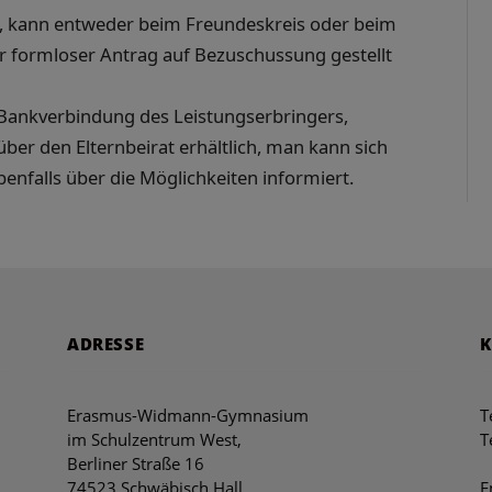
en, kann entweder beim Freundeskreis oder beim
her formloser Antrag auf Bezuschussung gestellt
ankverbindung des Leistungserbringers,
ber den Elternbeirat erhältlich, man kann sich
benfalls über die Möglichkeiten informiert.
ADRESSE
Erasmus-Widmann-Gymnasium
T
im Schulzentrum West,
T
Berliner Straße 16
74523 Schwäbisch Hall
E