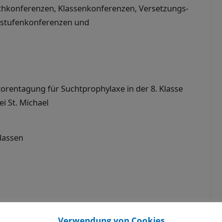
chkonferenzen, Klassenkonferenzen, Versetzungs-
sstufenkonferenzen und
orentagung für Suchtprophylaxe in der 8. Klasse
 St. Michael
Klassen
Verwendung von Cookies