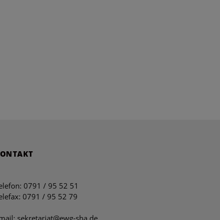
KONTAKT
elefon: 0791 / 95 52 51
elefax: 0791 / 95 52 79
mail: sekretariat@ewg-sha.de