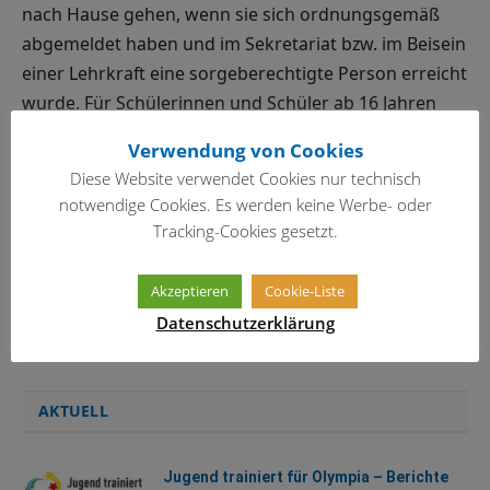
nach Hause gehen, wenn sie sich ordnungsgemäß
abgemeldet haben und im Sekretariat bzw. im Beisein
einer Lehrkraft eine sorgeberechtigte Person erreicht
wurde. Für Schülerinnen und Schüler ab 16 Jahren
können im Einzelfall Ausnahmeregelungen gelten.
Verwendung von Cookies
Diese Website verwendet Cookies nur technisch
notwendige Cookies. Es werden keine Werbe- oder
SCHULMANAGER / MOODLE
Tracking-Cookies gesetzt.
» Schulmanager
Akzeptieren
Cookie-Liste
» EWG-Moodle login
Datenschutzerklärung
» Anleitung / Nutzungsbedingungen EWG-Moodle
AKTUELL
Jugend trainiert für Olympia – Berichte