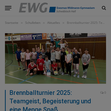
Startseite
Schulleben
Aktuelles
Brennballturnier 2025: Teamgeist, Begeisterung und eine Menge Spaß
»
»
»
Brennballturnier 2025:
0
Teamgeist, Begeisterung und
eine Menge Spaß