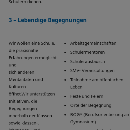
Schülern dienen.
3 –
Lebendige Begegnungen
Wir wollen eine Schule,
Arbeitsgemeinschaften
die praxisnahe
Schülermentoren
Erfahrungen ermöglicht
Schüleraustausch
und
SMV- Veranstaltungen
sich anderen
Mentalitäten und
Teilnahme am öffentlichen
Kulturen
Leben
öffnet.Wir unterstützen
Feste und Feiern
Initiativen, die
Orte der Begegnung
Begegnungen
BOGY (Berufsorientierung a
innerhalb der Klassen
Gymnasium)
sowie klassen-,
jahrgangs-, und