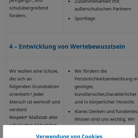
Zusammenarbeit mit
schulübergreifend
außerschulischen Partnern
fördern.
Sporttage
4 –
Entwicklung von Wertebewusstsein
Wir wollen eine Schule,
Wir fördern die
die sich an
Persönlichkeitsentwicklung in
folgenden Grundsätzen
geistiger,
orientiert:• Jeder
künstlerischer,charakterlicher
Mensch ist wertvoll und
und in körperlicher Hinsicht.
verdient
Klares Denken und fundiertes
Respekt• Maßstab aller
Wissen sind uns wichtig. Wir
schulischer Aktivitäten
fördern Neugier, Kreativität
ist das Wohl aller am
und Kritikfähigkeit. Für unser
Verwendung von Cookies