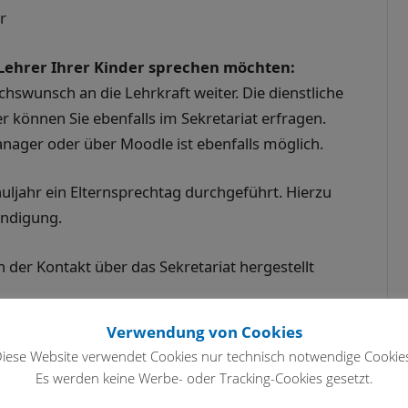
r
r Lehrer Ihrer Kinder sprechen möchten:
chswunsch an die Lehrkraft weiter. Die dienstliche
 können Sie ebenfalls im Sekretariat erfragen.
ager oder über Moodle ist ebenfalls möglich.
huljahr ein Elternsprechtag durchgeführt. Hierzu
ündigung.
 der Kontakt über das Sekretariat hergestellt
Verwendung von Cookies
iese Website verwendet Cookies nur technisch notwendige Cookie
Es werden keine Werbe- oder Tracking-Cookies gesetzt.