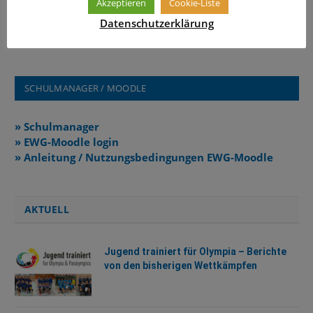
Akzeptieren
Cookie-Liste
Die Spanisch-Lehrkräfte des Erasmus-Widmann-
Datenschutzerklärung
Gymnasiums
SCHULMANAGER / MOODLE
» Schulmanager
» EWG-Moodle login
» Anleitung / Nutzungsbedingungen EWG-Moodle
AKTUELL
Jugend trainiert für Olympia – Berichte
von den bisherigen Wettkämpfen