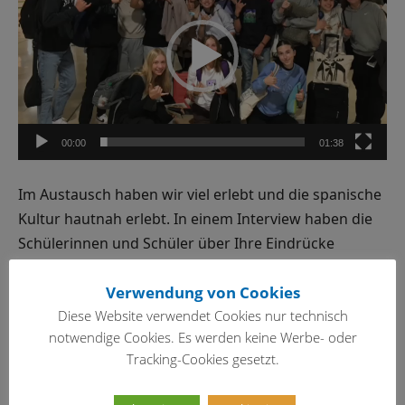
00:00
01:38
Im Austausch haben wir viel erlebt und die spanische
Kultur hautnah erlebt. In einem Interview haben die
Schülerinnen und Schüler über Ihre Eindrücke
berichtet. Hier findest Du ein Interview… natürlich auf
Spanisch! Viel Spaß beim Anhören.
-> Audio
Verwendung von Cookies
Interview zum Austausch (Kl. 10)
Diese Website verwendet Cookies nur technisch
notwendige Cookies. Es werden keine Werbe- oder
Tracking-Cookies gesetzt.
Audio-
00:00
00:00
Player