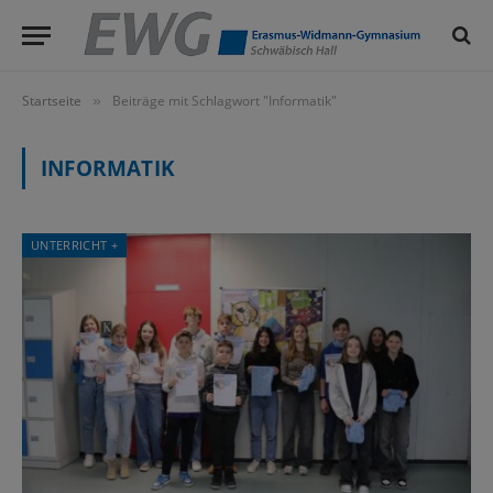
Startseite
Beiträge mit Schlagwort "Informatik"
»
INFORMATIK
UNTERRICHT +