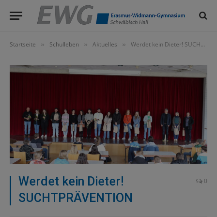
Startseite
Schulleben
Aktuelles
Werdet kein Dieter! SUCHTPRÄVENTION
»
»
»
Werdet kein Dieter!
0
SUCHTPRÄVENTION