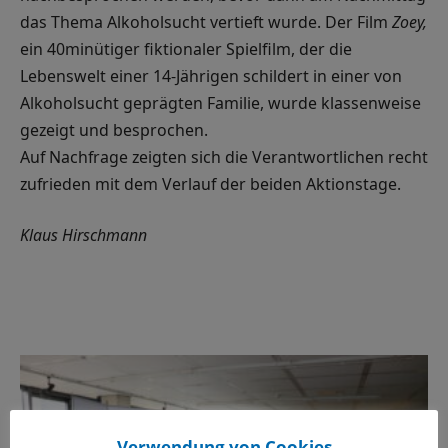
das Thema Alkoholsucht vertieft wurde. Der Film
Zoey,
ein 40minütiger fiktionaler Spielfilm, der die
Lebenswelt einer 14-Jährigen schildert in einer von
Alkoholsucht geprägten Familie, wurde klassenweise
gezeigt und besprochen.
Auf Nachfrage zeigten sich die Verantwortlichen recht
zufrieden mit dem Verlauf der beiden Aktionstage.
Klaus Hirschmann
Verwendung von Cookies