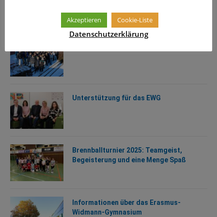
von den bisherigen Wettkämpfen
Akzeptieren
Cookie-Liste
Datenschutzerklärung
Schülermentoren-Workshop
Unterstützung für das EWG
Brennballturnier 2025: Teamgeist,
Begeisterung und eine Menge Spaß
Informationen über das Erasmus-
Widmann-Gymnasium