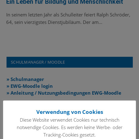
Ein Leben für Bildung und Menschlichkeit
In seinem letzten Jahr als Schulleiter feiert Ralph Schröder,
64, sein vierzigstes Dienstjubiläum. Der am…
SCHULMANAGER / MOODLE
» Schulmanager
» EWG-Moodle login
» Anleitung / Nutzungsbedingungen EWG-Moodle
Verwendung von Cookies
AKTUELL
Diese Website verwendet Cookies nur technisch
notwendige Cookies. Es werden keine Werbe- oder
Tracking-Cookies gesetzt.
Jugend trainiert für Olympia – Berichte