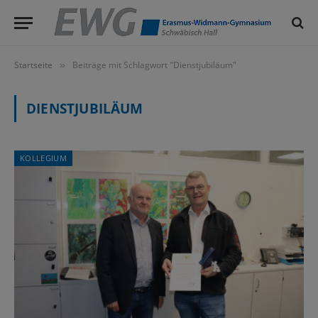
Startseite
Beiträge mit Schlagwort "Dienstjubiläum"
»
DIENSTJUBILÄUM
KOLLEGIUM