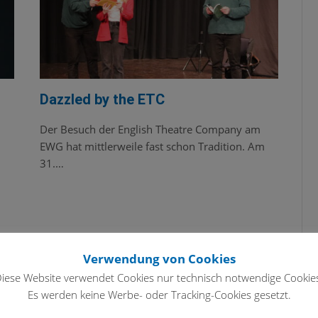
Dazzled by the ETC
Der Besuch der English Theatre Company am
EWG hat mittlerweile fast schon Tradition. Am
31.…
Verwendung von Cookies
iese Website verwendet Cookies nur technisch notwendige Cookie
Es werden keine Werbe- oder Tracking-Cookies gesetzt.