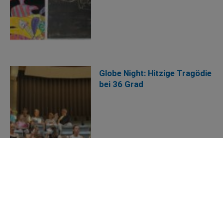
Globe Night: Hitzige Tragödie
bei 36 Grad