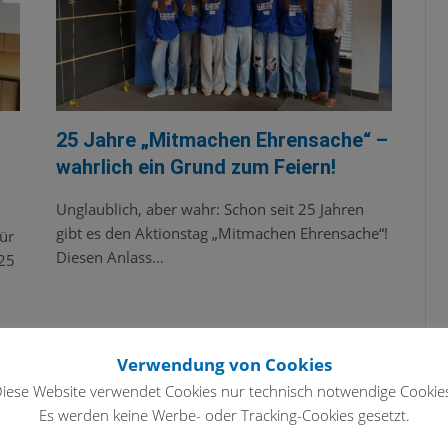
25 Jahre „Mitmachen Ehrensache“ –
wahrlich ein Grund zum Feiern!
Unglaublich, aber wahr: Schon seit 25 Jahren
gibt es den Aktionstag „Mitmachen Ehrensache“!
ür
Diesen Anlass…
25
Verwendung von Cookies
iese Website verwendet Cookies nur technisch notwendige Cookie
Es werden keine Werbe- oder Tracking-Cookies gesetzt.