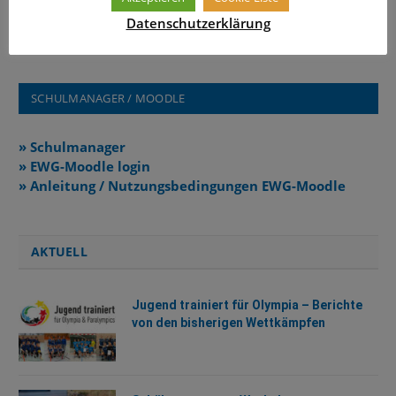
Kommentare sind geschlossen.
Datenschutzerklärung
SCHULMANAGER / MOODLE
» Schulmanager
» EWG-Moodle login
» Anleitung / Nutzungsbedingungen EWG-Moodle
AKTUELL
Jugend trainiert für Olympia – Berichte
von den bisherigen Wettkämpfen