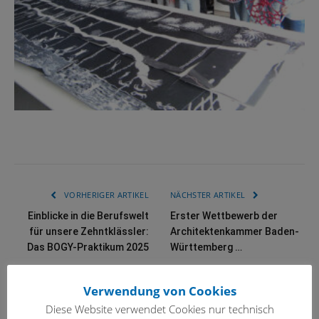
VORHERIGER ARTIKEL
NÄCHSTER ARTIKEL
Einblicke in die Berufswelt
Erster Wettbewerb der
für unsere Zehntklässler:
Architektenkammer Baden-
Das BOGY-Praktikum 2025
Württemberg …
Verwendung von Cookies
VERWANDTE
BEITRÄGE
Diese Website verwendet Cookies nur technisch