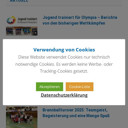
AKTUELL
Jugend trainiert für Olympia – Berichte
von den bisherigen Wettkämpfen
Schülermentoren-Workshop
Verwendung von Cookies
Diese Website verwendet Cookies nur technisch
notwendige Cookies. Es werden keine Werbe- oder
Tracking-Cookies gesetzt.
Unterstützung für das EWG
Akzeptieren
Cookie-Liste
Datenschutzerklärung
Brennballturnier 2025: Teamgeist,
Begeisterung und eine Menge Spaß