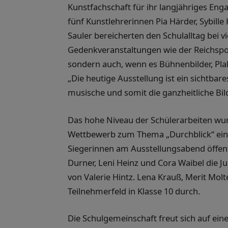
Kunstfachschaft für ihr langjähriges En
fünf Kunstlehrerinnen Pia Härder, Sybille
Sauler bereicherten den Schulalltag bei vi
Gedenkveranstaltungen wie der Reichspog
sondern auch, wenn es Bühnenbilder, Plak
„Die heutige Ausstellung ist ein sichtbar
musische und somit die ganzheitliche Bil
Das hohe Niveau der Schülerarbeiten wurd
Wettbewerb zum Thema „Durchblick“ einge
Siegerinnen am Ausstellungsabend öffentl
Durner, Leni Heinz und Cora Waibel die J
von Valerie Hintz. Lena Krauß, Merit Mol
Teilnehmerfeld in Klasse 10 durch.
Die Schulgemeinschaft freut sich auf e