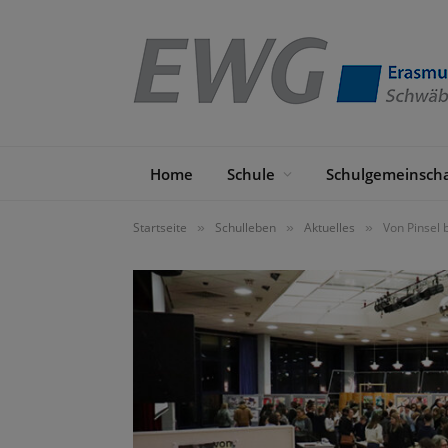
Home
Schule
Schulgemeinscha
Startseite
Schulleben
Aktuelles
Von Pinsel 
»
»
»