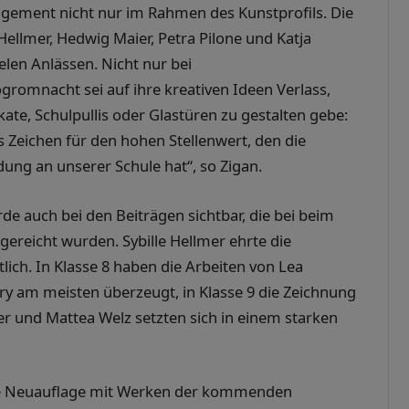
gagement nicht nur im Rahmen des Kunstprofils. Die
 Hellmer, Hedwig Maier, Petra Pilone und Katja
elen Anlässen. Nicht nur bei
romnacht sei auf ihre kreativen Ideen Verlass,
ate, Schulpullis oder Glastüren zu gestalten gebe:
es Zeichen für den hohen Stellenwert, den die
dung an unserer Schule hat“, so Zigan.
e auch bei den Beiträgen sichtbar, die bei beim
reicht wurden. Sybille Hellmer ehrte die
ich. In Klasse 8 haben die Arbeiten von Lea
ury am meisten überzeugt, in Klasse 9 die Zeichnung
ter und Mattea Welz setzten sich in einem starken
ine Neuauflage mit Werken der kommenden