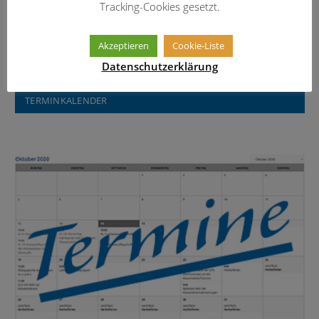
Tracking-Cookies gesetzt.
Informationen über das Erasmus-
Widmann-Gymnasium
Akzeptieren
Cookie-Liste
Datenschutzerklärung
TERMINKALENDER