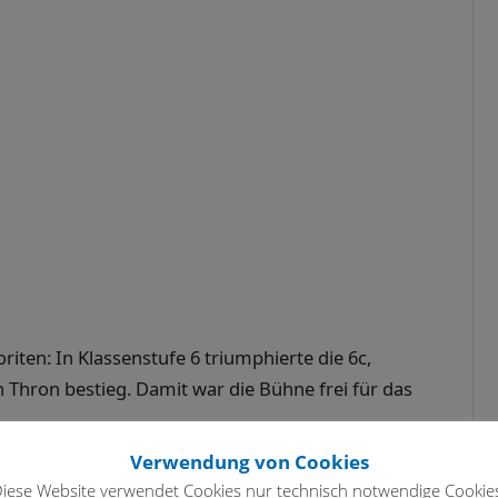
iten: In Klassenstufe 6 triumphierte die 6c,
n Thron bestieg. Damit war die Bühne frei für das
 Zuschauerkulisse lieferten sich die beiden
Verwendung von Cookies
nendes Duell. Die 6c trat mutig auf und
iese Website verwendet Cookies nur technisch notwendige Cookie