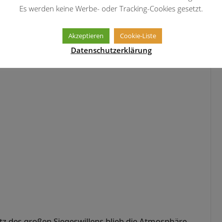
halten. Doch im Abschluss fehlte das nötige
Es werden keine Werbe- oder Tracking-Cookies gesetzt.
re Chancen liegen ließen, agierte die 7c eiskalt
 des deutlichen 8:0-Endstands für die 7c sicherte
Akzeptieren
Cookie-Liste
Respekt und die Anerkennung aller Anwesenden.
Datenschutzerklärung
esamtsieg!
otz des großen Siegeswillens blieb die Atmosphäre