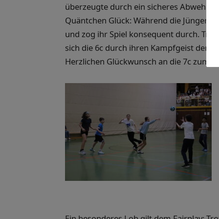
überzeugte durch ein sicheres Abwehrver
Quäntchen Glück: Während die Jüngeren ih
und zog ihr Spiel konsequent durch. Trotz
sich die 6c durch ihren Kampfgeist den 
Herzlichen Glückwunsch an die 7c zum G
Ein besonderes Lob gilt dem Fairplay: Tr