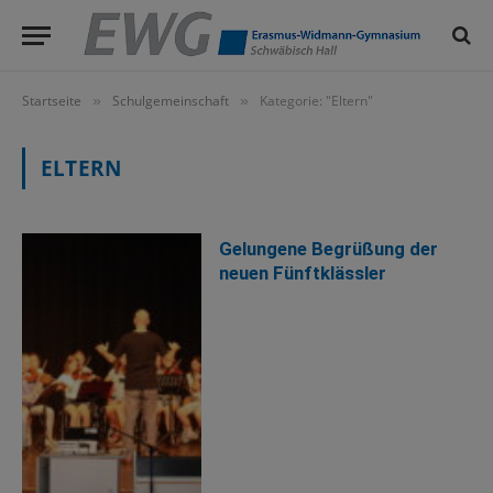
Startseite
Schulgemeinschaft
Kategorie: "Eltern"
»
»
ELTERN
Gelungene Begrüßung der
neuen Fünftklässler