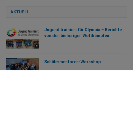
AKTUELL
Jugend trainiert für Olympia – Berichte
von den bisherigen Wettkämpfen
Schülermentoren-Workshop
Unterstützung für das EWG
Brennballturnier 2025: Teamgeist,
Begeisterung und eine Menge Spaß