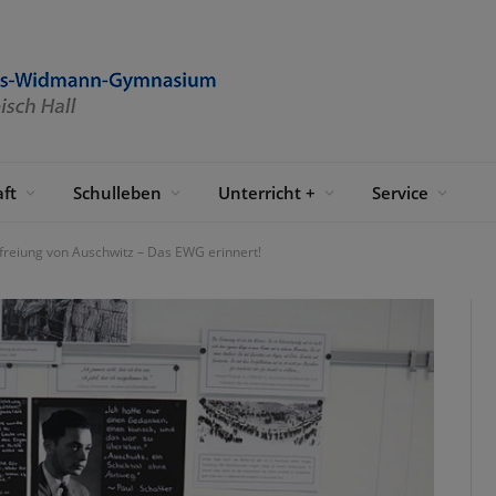
ft
Schulleben
Unterricht +
Service
freiung von Auschwitz – Das EWG erinnert!