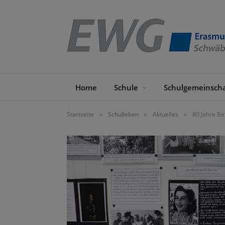
Home
Schule
Schulgemeinscha
Startseite
Schulleben
Aktuelles
80 Jahre Be
»
»
»