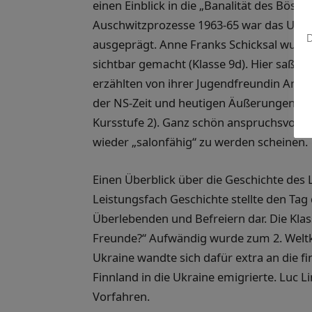
einen Einblick in die „Banalität des Bösen
Auschwitzprozesse 1963-65 war das Unre
D
ausgeprägt. Anne Franks Schicksal wurde
sichtbar gemacht (Klasse 9d). Hier saßen
erzählten von ihrer Jugendfreundin Anne
der NS-Zeit und heutigen Äußerungen von
Kursstufe 2). Ganz schön anspruchsvoll 
wieder „salonfähig“ zu werden scheinen.
Einen Überblick über die Geschichte des 
Leistungsfach Geschichte stellte den Tag
Überlebenden und Befreiern dar. Die Klass
Freunde?“ Aufwändig wurde zum 2. Weltkr
Ukraine wandte sich dafür extra an die f
Finnland in die Ukraine emigrierte. Luc L
Vorfahren.