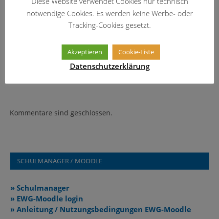
Diese Website verwendet Cookies nur technisch
notwendige Cookies. Es werden keine Werbe- oder
Tracking-Cookies gesetzt.
Akzeptieren
Cookie-Liste
Datenschutzerklärung
Schulversammlung – diesmal zum Schluss
29. Juli 2026
Kommentare sind geschlossen.
SCHULMANAGER / MOODLE
» Schulmanager
» EWG-Moodle login
» Anleitung / Nutzungsbedingungen EWG-Moodle