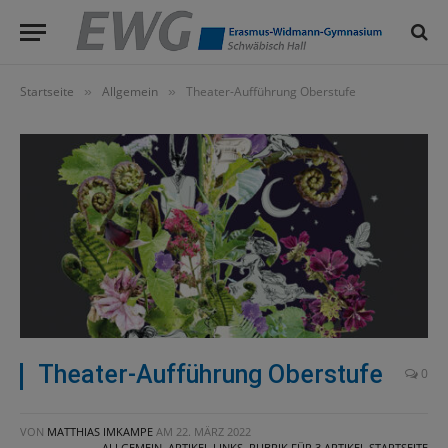
Startseite
Allgemein
Theater-Aufführung Oberstufe
»
»
Theater-Aufführung Oberstufe
0
VON
MATTHIAS IMKAMPE
AM
22. MÄRZ 2022
ALLGEMEIN
,
ARTIKEL LINKS
,
RUBRIK FÜR 3 ARTIKEL STARTSEITE