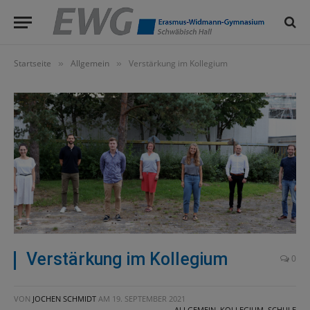
Startseite
Allgemein
Verstärkung im Kollegium
»
»
Verstärkung im Kollegium
0
VON
JOCHEN SCHMIDT
AM
19. SEPTEMBER 2021
ALLGEMEIN
,
KOLLEGIUM
,
SCHULE