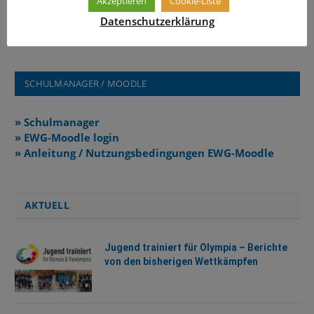
Akzeptieren
Cookie-Liste
Kommentare sind geschlossen.
Datenschutzerklärung
SCHULMANAGER / MOODLE
» Schulmanager
» EWG-Moodle login
» Anleitung / Nutzungsbedingungen EWG-Moodle
AKTUELL
Jugend trainiert für Olympia – Berichte
von den bisherigen Wettkämpfen