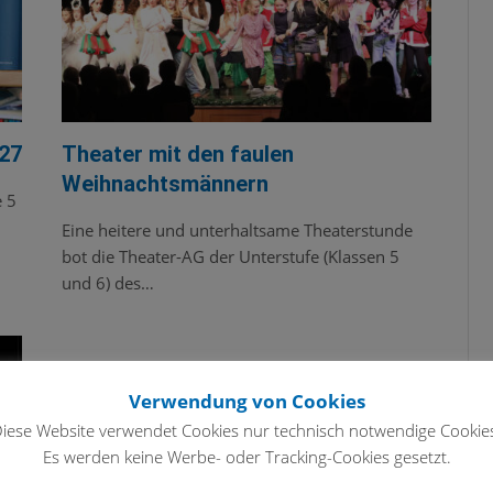
/27
Theater mit den faulen
Weihnachtsmännern
e 5
Eine heitere und unterhaltsame Theaterstunde
bot die Theater-AG der Unterstufe (Klassen 5
und 6) des…
Verwendung von Cookies
iese Website verwendet Cookies nur technisch notwendige Cookie
Es werden keine Werbe- oder Tracking-Cookies gesetzt.