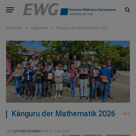
Startseite
Allgemein
Känguru der Mathematik 2026
»
»
Känguru der Mathematik 2026
0
VON
JOCHEN SCHMIDT
AM
15. JUNI 2026
ALLGEMEIN
,
UNTERRICHT +
,
WETTBEWERBE