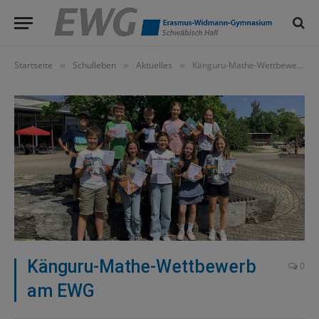
Startseite
Schulleben
Aktuelles
Känguru-Mathe-Wettbewerb am EWG
»
»
»
Känguru-Mathe-Wettbewerb
0
am EWG