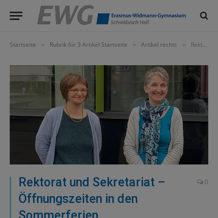
Startseite
Rubrik für 3 Artikel Startseite
Artikel rechts
Rektorat und Sekretariat – Öffnungszeiten in den Sommerferien
»
»
»
Rektorat und Sekretariat –
0
Öffnungszeiten in den
Sommerferien